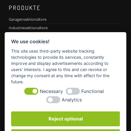
PRODUKTE
Garagensektionaltore
Industriesektionaltore
Hof-Schiebetore
We use cookies!
Feuer- und Rauchschutztüren
This site uses third-party website tracking
Antriebe
technologies to provide its services, constantly
improve and display advertisements according to
users' interests. I agree to this and can revoke or
KONTAKT
change my consent at any time with effect for the
future.
Geschäftsführer Dominikus Huber
Necessary
Functional
Adresse:
Kurzer Mühlweg 4
Analytics
PLZ:
86444 Affing
Mobil:
0174 438 69 75
Reject optional
Email:
info@tore-huber.de