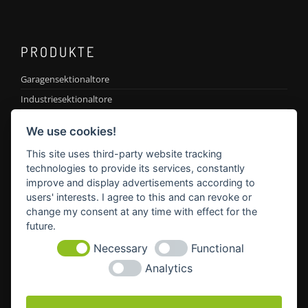
PRODUKTE
Garagensektionaltore
Industriesektionaltore
Hof-Schiebetore
We use cookies!
Feuer- und Rauchschutztüren
This site uses third-party website tracking
Antriebe
technologies to provide its services, constantly
improve and display advertisements according to
users' interests. I agree to this and can revoke or
KONTAKT
change my consent at any time with effect for the
future.
Geschäftsführer Dominikus Huber
Necessary
Functional
Adresse:
Kurzer Mühlweg 4
Analytics
PLZ:
86444 Affing
Mobil:
0174 438 69 75